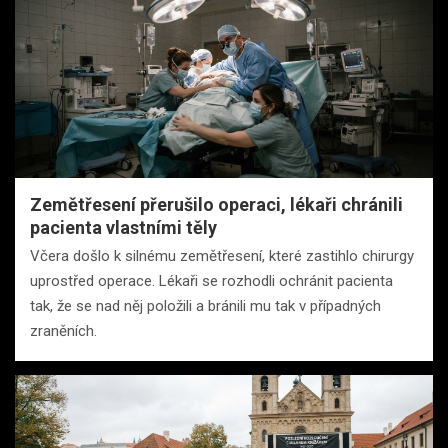
Zemětřesení přerušilo operaci, lékaři chránili
pacienta vlastními těly
Včera došlo k silnému zemětřesení, které zastihlo chirurgy
uprostřed operace. Lékaři se rozhodli ochránit pacienta
tak, že se nad něj položili a bránili mu tak v případných
zraněních.