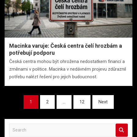
Macinka varuje: Česká centra čelí hrozbám a
potřebují podporu
Česká centra mohou být ohrožena nedostatkem financí a
změnami v politice. Macinka v nedávném projevu zdůraznil
potřebu nalézt řešení pro jejich budoucnost.
Stránkování
1
2
…
12
Next
příspěvků
S
e