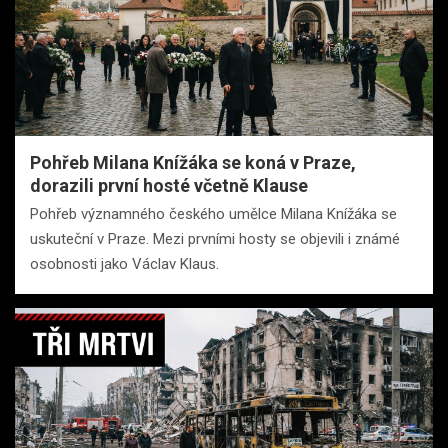
Pohřeb Milana Knížáka se koná v Praze,
dorazili první hosté včetně Klause
Pohřeb významného českého umělce Milana Knížáka se
uskuteční v Praze. Mezi prvními hosty se objevili i známé
osobnosti jako Václav Klaus.