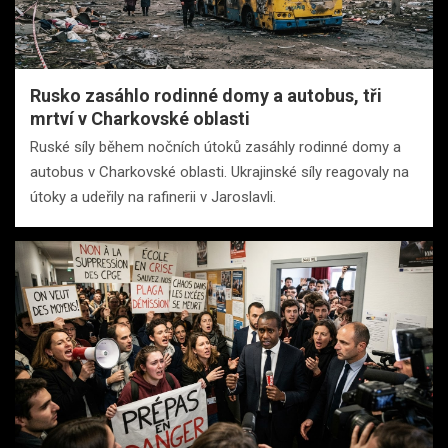
Rusko zasáhlo rodinné domy a autobus, tři
mrtví v Charkovské oblasti
Ruské síly během nočních útoků zasáhly rodinné domy a
autobus v Charkovské oblasti. Ukrajinské síly reagovaly na
útoky a udeřily na rafinerii v Jaroslavli.