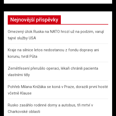
a
r
c
Nejnovější příspěvky
h
Omezený útok Ruska na NATO hrozí už na podzim, varují
tajné služby USA
Kraje na silnice letos nedostanou z fondu dopravy ani
korunu, tvrdí Půta
Zemětřesení přerušilo operaci, lékaři chránili pacienta
vlastními těly
Pohřeb Milana Knížáka se koná v Praze, dorazili první hosté
včetně Klause
Rusko zasáhlo rodinné domy a autobus, tři mrtví v
Charkovské oblasti