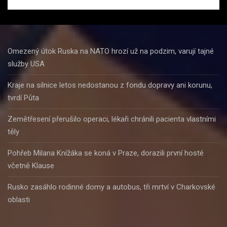
Omezený útok Ruska na NATO hrozí už na podzim, varují tajné
služby USA
Kraje na silnice letos nedostanou z fondu dopravy ani korunu,
tvrdí Půta
Zemětřesení přerušilo operaci, lékaři chránili pacienta vlastními
těly
Pohřeb Milana Knížáka se koná v Praze, dorazili první hosté
včetně Klause
Rusko zasáhlo rodinné domy a autobus, tři mrtví v Charkovské
oblasti