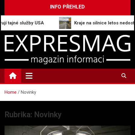
Skip
INFO PŘEHLED
to
content
lužby USA
Kraje na silnice letos nedostanou z fond
ExpresMag.cz
Informační magazín
Home
Novinky
Rubrika:
Novinky