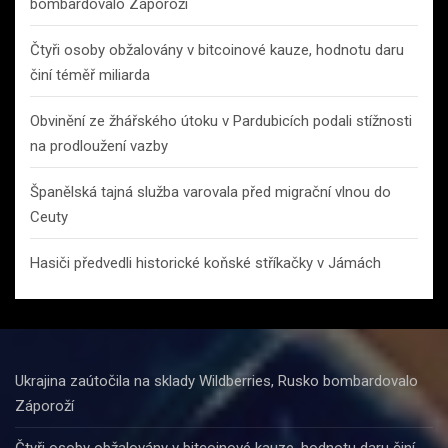
bombardovalo Záporoží
Čtyři osoby obžalovány v bitcoinové kauze, hodnotu daru
činí téměř miliarda
Obvinění ze žhářského útoku v Pardubicích podali stížnosti
na prodloužení vazby
Španělská tajná služba varovala před migrační vlnou do
Ceuty
Hasiči předvedli historické koňské stříkačky v Jámách
Ukrajina zaútočila na sklady Wildberries, Rusko bombardovalo
Záporoží
Čtyři osoby obžalovány v bitcoinové kauze, hodnotu daru činí