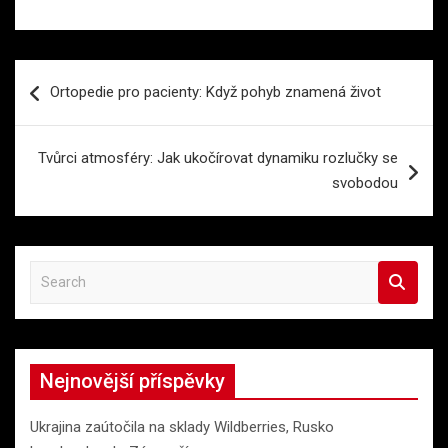
Navigace
Ortopedie pro pacienty: Když pohyb znamená život
pro
příspěvek
Tvůrci atmosféry: Jak ukočírovat dynamiku rozlučky se
svobodou
S
e
a
r
c
Nejnovější příspěvky
h
Ukrajina zaútočila na sklady Wildberries, Rusko