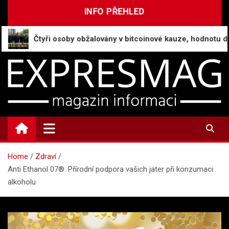
Skip
INFO PŘEHLED
to
content
Čtyři osoby obžalovány v bitcoinové kauze, hodnotu daru čin
ExpresMag.cz
Informační magazín
Home
Zdraví
Anti Ethanol 07®: Přírodní podpora vašich jater při konzumaci
alkoholu