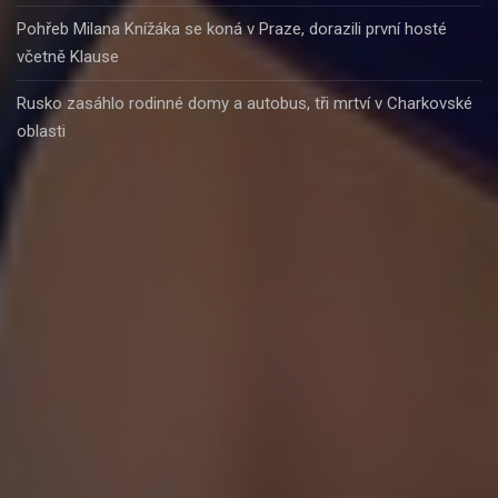
Pohřeb Milana Knížáka se koná v Praze, dorazili první hosté
včetně Klause
Rusko zasáhlo rodinné domy a autobus, tři mrtví v Charkovské
oblasti