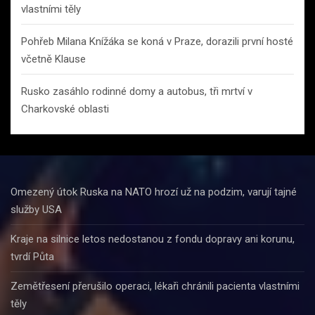
vlastními těly
Pohřeb Milana Knížáka se koná v Praze, dorazili první hosté
včetně Klause
Rusko zasáhlo rodinné domy a autobus, tři mrtví v
Charkovské oblasti
Omezený útok Ruska na NATO hrozí už na podzim, varují tajné
služby USA
Kraje na silnice letos nedostanou z fondu dopravy ani korunu,
tvrdí Půta
Zemětřesení přerušilo operaci, lékaři chránili pacienta vlastními
těly