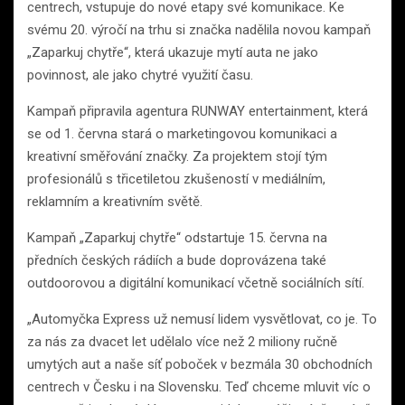
centrech, vstupuje do nové etapy své komunikace. Ke
svému 20. výročí na trhu si značka nadělila novou kampaň
„Zaparkuj chytře“, která ukazuje mytí auta ne jako
povinnost, ale jako chytré využití času.
Kampaň připravila agentura RUNWAY entertainment, která
se od 1. června stará o marketingovou komunikaci a
kreativní směřování značky. Za projektem stojí tým
profesionálů s třicetiletou zkušeností v mediálním,
reklamním a kreativním světě.
Kampaň „Zaparkuj chytře“ odstartuje 15. června na
předních českých rádiích a bude doprovázena také
outdoorovou a digitální komunikací včetně sociálních sítí.
„Automyčka Express už nemusí lidem vysvětlovat, co je. To
za nás za dvacet let udělalo více než 2 miliony ručně
umytých aut a naše síť poboček v bezmála 30 obchodních
centrech v Česku i na Slovensku. Teď chceme mluvit víc o