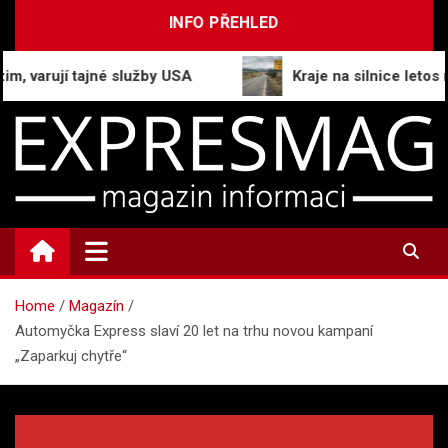
Skip
INFO PŘEHLED
to
content
rují tajné služby USA
Kraje na silnice letos nedo
ExpresMag.cz
Informační magazín
Home
Magazín
Automyčka Express slaví 20 let na trhu novou kampaní
„Zaparkuj chytře“