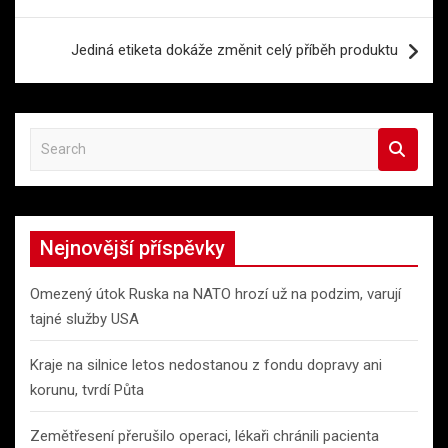
příspěvek
Jediná etiketa dokáže změnit celý příběh produktu
S
e
a
r
c
Nejnovější příspěvky
h
Omezený útok Ruska na NATO hrozí už na podzim, varují
tajné služby USA
Kraje na silnice letos nedostanou z fondu dopravy ani
korunu, tvrdí Půta
Zemětřesení přerušilo operaci, lékaři chránili pacienta