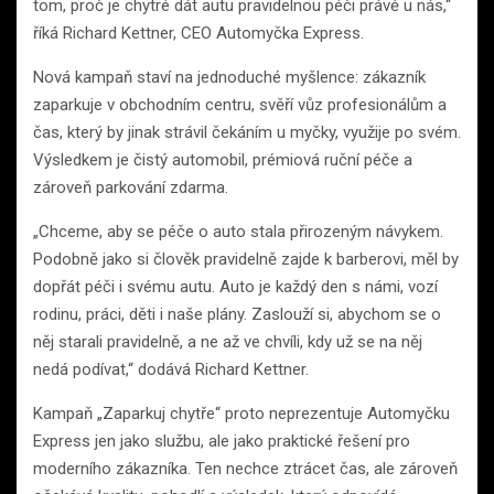
tom, proč je chytré dát autu pravidelnou péči právě u nás,“
říká Richard Kettner, CEO Automyčka Express.
Nová kampaň staví na jednoduché myšlence: zákazník
zaparkuje v obchodním centru, svěří vůz profesionálům a
čas, který by jinak strávil čekáním u myčky, využije po svém.
Výsledkem je čistý automobil, prémiová ruční péče a
zároveň parkování zdarma.
„Chceme, aby se péče o auto stala přirozeným návykem.
Podobně jako si člověk pravidelně zajde k barberovi, měl by
dopřát péči i svému autu. Auto je každý den s námi, vozí
rodinu, práci, děti i naše plány. Zaslouží si, abychom se o
něj starali pravidelně, a ne až ve chvíli, kdy už se na něj
nedá podívat,“ dodává Richard Kettner.
Kampaň „Zaparkuj chytře“ proto neprezentuje Automyčku
Express jen jako službu, ale jako praktické řešení pro
moderního zákazníka. Ten nechce ztrácet čas, ale zároveň