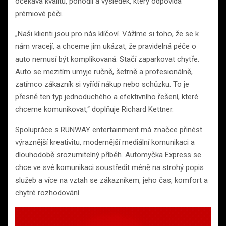
očekává kvalitu, pohodlí a výsledek, který odpovídá
prémiové péči.
„Naši klienti jsou pro nás klíčoví. Vážíme si toho, že se k
nám vracejí, a chceme jim ukázat, že pravidelná péče o
auto nemusí být komplikovaná. Stačí zaparkovat chytře.
Auto se mezitím umyje ručně, šetrně a profesionálně,
zatímco zákazník si vyřídí nákup nebo schůzku. To je
přesně ten typ jednoduchého a efektivního řešení, které
chceme komunikovat,“ doplňuje Richard Kettner.
Spolupráce s RUNWAY entertainment má značce přinést
výraznější kreativitu, modernější mediální komunikaci a
dlouhodobě srozumitelný příběh. Automyčka Express se
chce ve své komunikaci soustředit méně na strohý popis
služeb a více na vztah se zákazníkem, jeho čas, komfort a
chytré rozhodování.