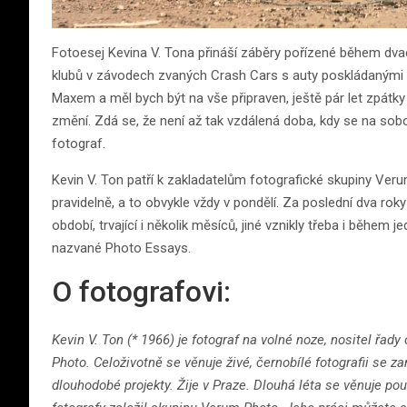
Fotoesej Kevina V. Tona přináší záběry pořízené během dvac
klubů v závodech zvaných Crash Cars s auty poskládanými
Maxem a měl bych být na vše připraven, ještě pár let zpátk
změní. Zdá se, že není až tak vzdálená doba, kdy se na sobo
fotograf.
Kevin V. Ton patří k zakladatelům fotografické skupiny Ve
pravidelně, a to obvykle vždy v pondělí. Za poslední dva rok
období, trvající i několik měsíců, jiné vznikly třeba i během 
nazvané Photo Essays.
O fotografovi:
Kevin V. Ton (* 1966) je fotograf na volné noze, nositel řad
Photo. Celoživotně se věnuje živé, černobílé fotografii s
dlouhodobé projekty. Žije v Praze. Dlouhá léta se věnuje poul