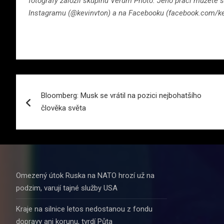
fotografy založil skupinu Verum Photo. Jeho práci můžete 
Instagramu (@kevinvton) a na Facebooku (facebook.com/kev
Navigace
Bloomberg: Musk se vrátil na pozici nejbohatšího
pro
člověka světa
příspěvek
Omezený útok Ruska na NATO hrozí už na
podzim, varují tajné služby USA
Kraje na silnice letos nedostanou z fondu
dopravy ani korunu, tvrdí Půta