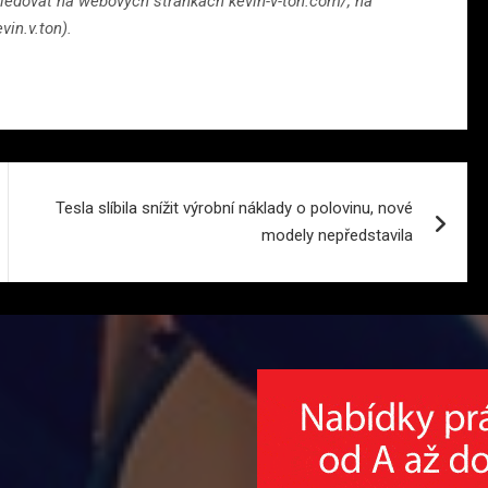
sledovat na webových stránkách kevin-v-ton.com/, na
in.v.ton).
Tesla slíbila snížit výrobní náklady o polovinu, nové
modely nepředstavila