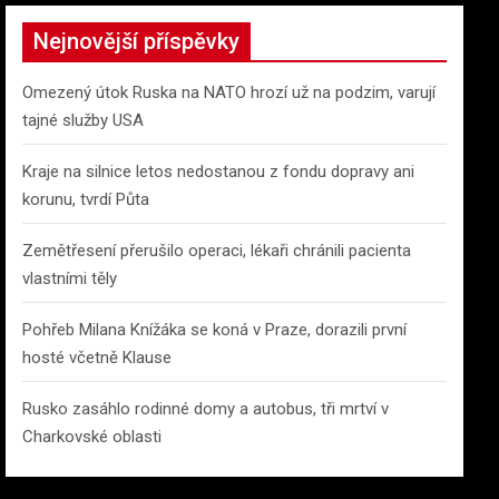
r
c
Nejnovější příspěvky
h
Omezený útok Ruska na NATO hrozí už na podzim, varují
tajné služby USA
Kraje na silnice letos nedostanou z fondu dopravy ani
korunu, tvrdí Půta
Zemětřesení přerušilo operaci, lékaři chránili pacienta
vlastními těly
Pohřeb Milana Knížáka se koná v Praze, dorazili první
hosté včetně Klause
Rusko zasáhlo rodinné domy a autobus, tři mrtví v
Charkovské oblasti