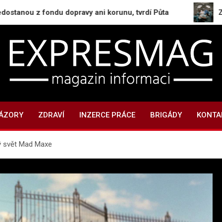
 z fondu dopravy ani korunu, tvrdí Půta
Zemětřesení
ExpresMag.cz
Informační magazín
NÁZORY
ZDRAVÍ
INZERCE PRÁCE
BRIGÁDY
KONTA
ný svět Mad Maxe