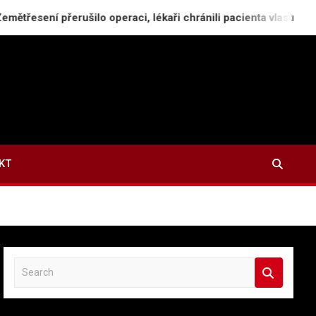
 přerušilo operaci, lékaři chránili pacienta vlastními těly
KT
S
e
a