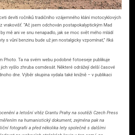
eti devíti ročníků tradičního vzájemného klání motocyklových
 z vrakovišť. “Ač jsem odchován postapokalyptickým Mad
y by mě ani ve snu nenapadlo, jak se moc svět mého mládí
ty s vůní benzinu bude už jen nostalgicky vzpomínat,” říká
rum Photo. Ta na svém webu podobné fotoeseje publikuje
y jich vyšlo zhruba osmdesát. Některé odrážejí delší časové
jednoho dne. Výběr skupina vydala také knižně – v publikaci
y ocenění a letošní vítěz Grantu Prahy na soutěži Czech Press
e zaměřením na humanistický dokument, zejména pak na
iční fotografii a před několika lety společně s dalšími