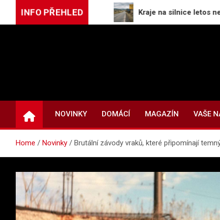
Skip
INFO PŘEHLED
ajné služby USA
Kraje na silnice letos nedostanou
to
content
NOVINKY
DOMÁCÍ
MAGAZÍN
VAŠE 
Home
Novinky
Brutální závody vraků, které připomínají tem