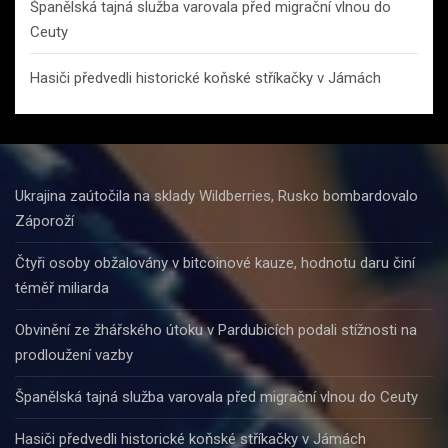
Španělská tajná služba varovala před migrační vlnou do
Ceuty
Hasiči předvedli historické koňské stříkačky v Jámách
Ukrajina zaútočila na sklady Wildberries, Rusko bombardovalo
Záporoží
Čtyři osoby obžalovány v bitcoinové kauze, hodnotu daru činí
téměř miliarda
Obvinění ze žhářského útoku v Pardubicích podali stížnosti na
prodloužení vazby
Španělská tajná služba varovala před migrační vlnou do Ceuty
Hasiči předvedli historické koňské stříkačky v Jámách