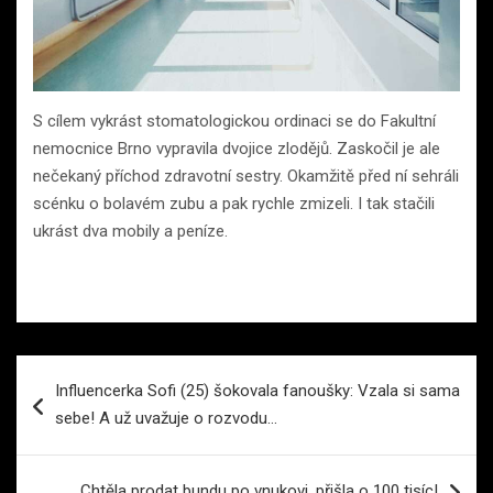
S cílem vykrást stomatologickou ordinaci se do Fakultní
nemocnice Brno vypravila dvojice zlodějů. Zaskočil je ale
nečekaný příchod zdravotní sestry. Okamžitě před ní sehráli
scénku o bolavém zubu a pak rychle zmizeli. I tak stačili
ukrást dva mobily a peníze.
Navigace
Influencerka Sofi (25) šokovala fanoušky: Vzala si sama
pro
sebe! A už uvažuje o rozvodu…
příspěvek
Chtěla prodat bundu po vnukovi, přišla o 100 tisíc!