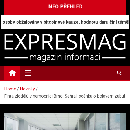
Skip
INFO PŘEHLED
to
content
oby obžalovány v bitcoinové kauze, hodnotu daru činí téměř mili
ExpresMag.cz
Informační magazín
Home
Novinky
Finta zlodějů v nemocnici Brno: Sehráli scénku o bolavém zubu!