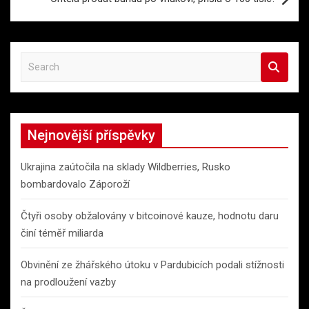
S
e
a
r
c
Nejnovější příspěvky
h
Ukrajina zaútočila na sklady Wildberries, Rusko
bombardovalo Záporoží
Čtyři osoby obžalovány v bitcoinové kauze, hodnotu daru
činí téměř miliarda
Obvinění ze žhářského útoku v Pardubicích podali stížnosti
na prodloužení vazby