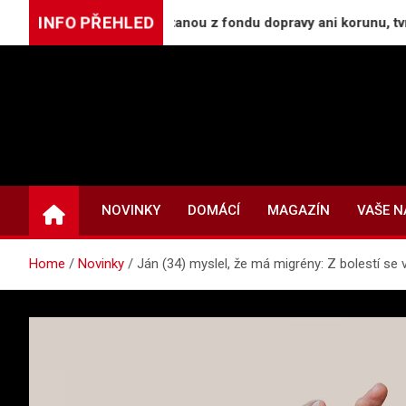
Skip
INFO PŘEHLED
na silnice letos nedostanou z fondu dopravy ani korunu, tvrdí Pů
to
content
NOVINKY
DOMÁCÍ
MAGAZÍN
VAŠE 
Home
Novinky
Ján (34) myslel, že má migrény: Z bolestí se v