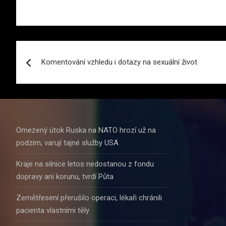
Navigace
Komentování vzhledu i dotazy na sexuální život
pro
příspěvek
Omezený útok Ruska na NATO hrozí už na
podzim, varují tajné služby USA
Kraje na silnice letos nedostanou z fondu
dopravy ani korunu, tvrdí Půta
Zemětřesení přerušilo operaci, lékaři chránili
pacienta vlastními těly