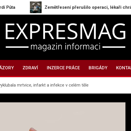
ta
Zemětřesení přerušilo operaci, lékaři chránili p
ExpresMag.cz
Informační magazín
NÁZORY
ZDRAVÍ
INZERCE PRÁCE
BRIGÁDY
KONTA
yklubala mrtvice, infarkt a infekce v celém těle