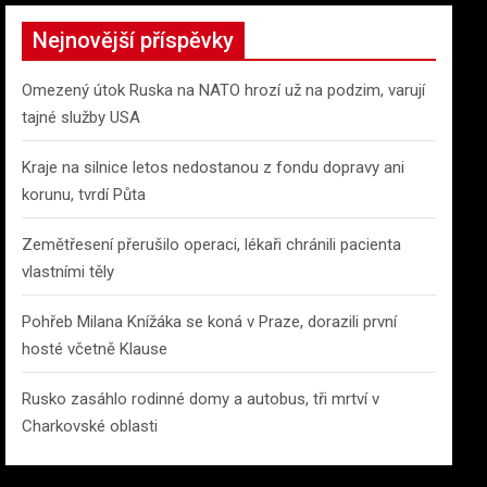
r
c
Nejnovější příspěvky
h
Omezený útok Ruska na NATO hrozí už na podzim, varují
tajné služby USA
Kraje na silnice letos nedostanou z fondu dopravy ani
korunu, tvrdí Půta
Zemětřesení přerušilo operaci, lékaři chránili pacienta
vlastními těly
Pohřeb Milana Knížáka se koná v Praze, dorazili první
hosté včetně Klause
Rusko zasáhlo rodinné domy a autobus, tři mrtví v
Charkovské oblasti