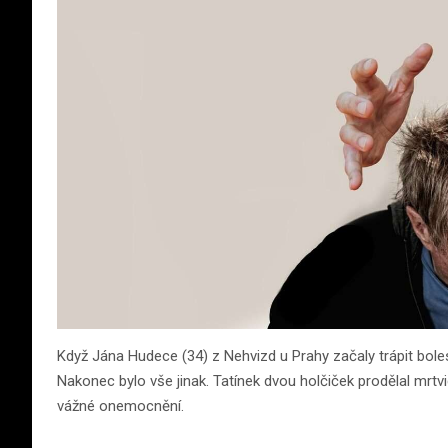
Když Jána Hudece (34) z Nehvizd u Prahy začaly trápit boles
Nakonec bylo vše jinak. Tatínek dvou holčiček prodělal mrtvi
vážné onemocnění.