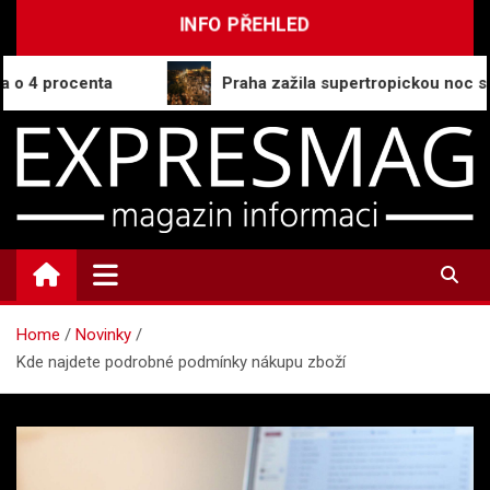
Skip
INFO PŘEHLED
to
content
4 procenta
Praha zažila supertropickou noc s tepl
ExpresMag.cz
Informační magazín
Home
Novinky
Kde najdete podrobné podmínky nákupu zboží