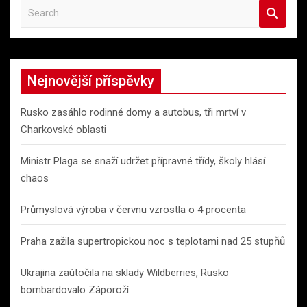
S
e
a
r
c
Nejnovější příspěvky
h
Rusko zasáhlo rodinné domy a autobus, tři mrtví v
Charkovské oblasti
Ministr Plaga se snaží udržet přípravné třídy, školy hlásí
chaos
Průmyslová výroba v červnu vzrostla o 4 procenta
Praha zažila supertropickou noc s teplotami nad 25 stupňů
Ukrajina zaútočila na sklady Wildberries, Rusko
bombardovalo Záporoží