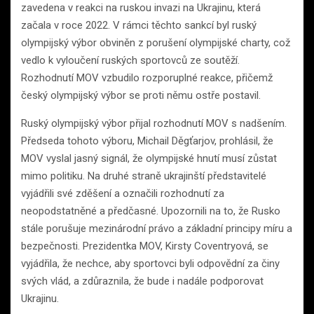
zavedena v reakci na ruskou invazi na Ukrajinu, která
začala v roce 2022. V rámci těchto sankcí byl ruský
olympijský výbor obviněn z porušení olympijské charty, což
vedlo k vyloučení ruských sportovců ze soutěží.
Rozhodnutí MOV vzbudilo rozporuplné reakce, přičemž
český olympijský výbor se proti němu ostře postavil.
Ruský olympijský výbor přijal rozhodnutí MOV s nadšením.
Předseda tohoto výboru, Michail Děgťarjov, prohlásil, že
MOV vyslal jasný signál, že olympijské hnutí musí zůstat
mimo politiku. Na druhé straně ukrajinští představitelé
vyjádřili své zděšení a označili rozhodnutí za
neopodstatněné a předčasné. Upozornili na to, že Rusko
stále porušuje mezinárodní právo a základní principy míru a
bezpečnosti. Prezidentka MOV, Kirsty Coventryová, se
vyjádřila, že nechce, aby sportovci byli odpovědní za činy
svých vlád, a zdůraznila, že bude i nadále podporovat
Ukrajinu.