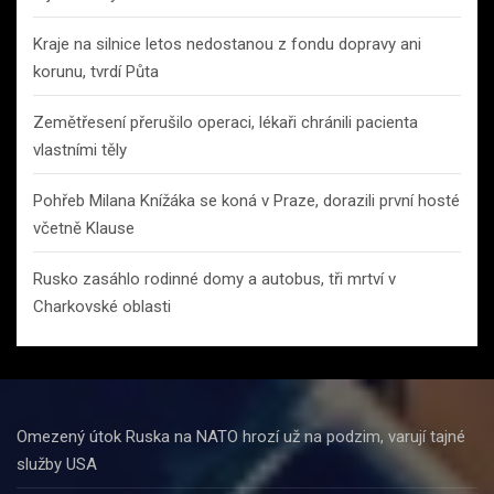
Kraje na silnice letos nedostanou z fondu dopravy ani
korunu, tvrdí Půta
Zemětřesení přerušilo operaci, lékaři chránili pacienta
vlastními těly
Pohřeb Milana Knížáka se koná v Praze, dorazili první hosté
včetně Klause
Rusko zasáhlo rodinné domy a autobus, tři mrtví v
Charkovské oblasti
Omezený útok Ruska na NATO hrozí už na podzim, varují tajné
služby USA