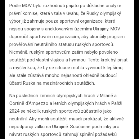
Podle MOV bylo rozhodnutí přijato po důkladné analýze
právní komise, která vzala v úvahu, že Ruský olympijský
výbor již zahrnuje pouze sportovní organizace, které
nejsou spojeny s anektovanými územími Ukrajiny. MOV
doporučil sportovním organizacím, aby ukončily program
prověřování neutrálního statusu ruských sportovců.
Nicméně, ruským sportovcům zatím nebylo povoleno
soutěžit pod vlastní vlajkou a hymnou. Tento krok byl přijat
s myšlenkou, že by se situace mohla vyvinout k lepšímu,
ale stále zůstává mnoho nejasností ohledně budoucí
účasti Ruska na mezinárodních soutěžích.
Na posledních zimních olympijských hrách v Miláně a
Cortině d’Ampezzo a letních olympijských hrách v Paříži
2024 se několik ruských sportovců zúčastnilo jako
neutrální. Aby mohli soutěžit, museli prokázat, že aktivně
nepodporují válku na Ukrajině. Současné podmínky pro
návrat ruských sportovců zahrnují splnění požadavků