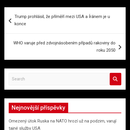
Navigace
Trump prohlásil, že příměří mezi USA a Íránem je u
pro
konce
příspěvek
WHO varuje před zdvojnásobením případů rakoviny do
roku 2050
S
e
a
r
c
Nejnovější příspěvky
h
Omezený útok Ruska na NATO hrozí už na podzim, varují
tajné služby USA