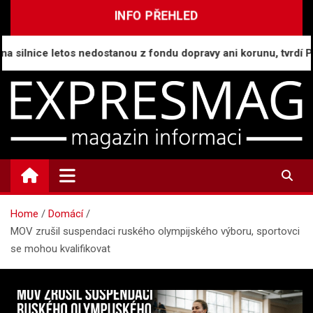
Skip
INFO PŘEHLED
to
content
ilnice letos nedostanou z fondu dopravy ani korunu, tvrdí Půta
ExpresMag.cz
Informační magazín
Home
Domácí
MOV zrušil suspendaci ruského olympijského výboru, sportovci
se mohou kvalifikovat