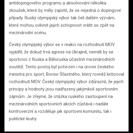
antidopingového programu a absolvování několika
zkoušek, které by měly zajistit, že se nejedná o dopingové
případy. Ruský olympijský výbor tak čelí dalším výzvám,
které mohou ovlivnit jejich schopnost vrátit se zpět na
mezinárodní scénu.
Český olympijský výbor se v reakci na rozhodnutí MOV
vyjádřil, že dokud trvá agrese na Ukrajině, neměli by se
sportovci z Ruska a Běloruska účastnit mezinárodních
soutěží. Tento postoj byl potvrzen i na úrovni českého
ministra pro sport, Borise Šťastného, který rovněž kritizoval
rozhodnutí MOV. Český olympijský výbor zdůraznil, že jejich
principy a hodnoty jsou nadřazeny jakýmkoli sportovním
zájmům. Je zřejmé, že otázka ruského zastoupení na
mezinárodních sportovních akcích zůstává i nadále
kontroverzní a rozděluje jak sportovní komunitu, tak i
politické kruhy.