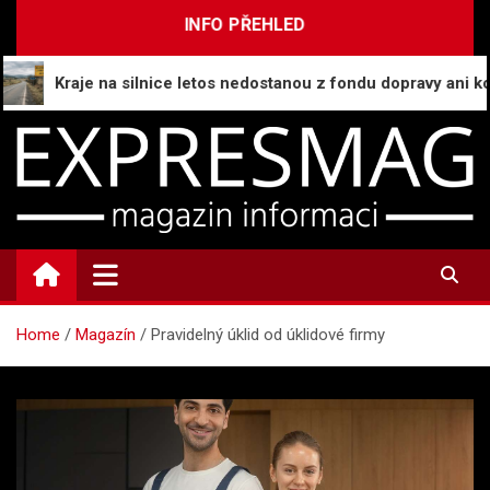
Skip
INFO PŘEHLED
to
content
Kraje na silnice letos nedostanou z fondu dopravy ani korunu,
ExpresMag.cz
Informační magazín
Home
Magazín
Pravidelný úklid od úklidové firmy