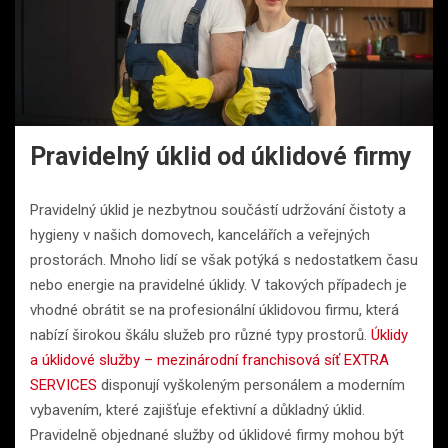
Pravidelný úklid od úklidové firmy
Pravidelný úklid je nezbytnou součástí udržování čistoty a
hygieny v našich domovech, kancelářích a veřejných
prostorách. Mnoho lidí se však potýká s nedostatkem času
nebo energie na pravidelné úklidy. V takových případech je
vhodné obrátit se na profesionální úklidovou firmu, která
nabízí širokou škálu služeb pro různé typy prostorů.
Úklidy
a úklidové služby – mezinárodní franchisová síť EXTRA
SERVICES
disponují vyškoleným personálem a moderním
vybavením, které zajišťuje efektivní a důkladný úklid.
Pravidelně objednané služby od úklidové firmy mohou být