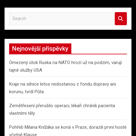
S
e
a
r
c
Nejnovější příspěvky
h
Omezený útok Ruska na NATO hrozí už na podzim, varují
tajné služby USA
Kraje na silnice letos nedostanou z fondu dopravy ani
korunu, tvrdí Půta
Zemětřesení přerušilo operaci, lékaři chránili pacienta
vlastními těly
Pohřeb Milana Knížáka se koná v Praze, dorazili první hosté
včetně Klause