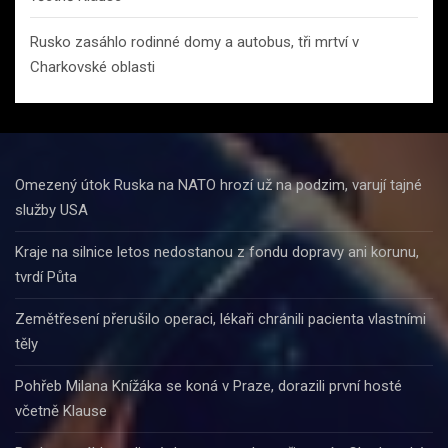
Rusko zasáhlo rodinné domy a autobus, tři mrtví v
Charkovské oblasti
Omezený útok Ruska na NATO hrozí už na podzim, varují tajné
služby USA
Kraje na silnice letos nedostanou z fondu dopravy ani korunu,
tvrdí Půta
Zemětřesení přerušilo operaci, lékaři chránili pacienta vlastními
těly
Pohřeb Milana Knížáka se koná v Praze, dorazili první hosté
včetně Klause