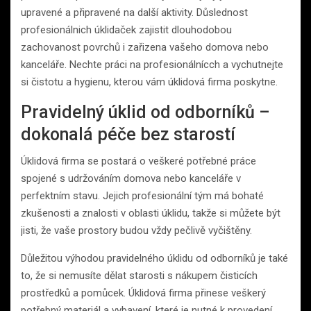
upravené a připravené na další aktivity. Důslednost
profesionálnich úklidaček zajistit dlouhodobou
zachovanost povrchů i zařizena vašeho domova nebo
kanceláře. Nechte práci na profesionálnícch a vychutnejte
si čistotu a hygienu, kterou vám úklidová firma poskytne.
Pravidelný úklid od odborníků –
dokonalá péče bez starostí
Úklidová firma se postará o veškeré potřebné práce
spojené s udržováním domova nebo kanceláře v
perfektním stavu. Jejich profesionální tým má bohaté
zkušenosti a znalosti v oblasti úklidu, takže si můžete být
jisti, že vaše prostory budou vždy pečlivě vyčištěny.
Důležitou výhodou pravidelného úklidu od odborníků je také
to, že si nemusíte dělat starosti s nákupem čisticích
prostředků a pomůcek. Úklidová firma přinese veškerý
potřebný materiál a vybavení, které je nutné k provedení