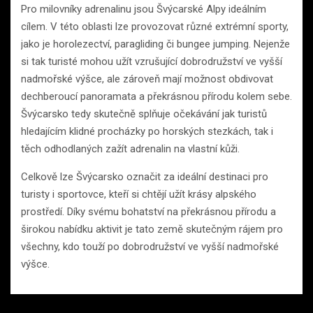
Pro milovníky adrenalinu jsou Švýcarské Alpy ideálním
cílem. V této oblasti lze provozovat různé extrémní sporty,
jako je horolezectví, paragliding či bungee jumping. Nejenže
si tak turisté mohou užít vzrušující dobrodružství ve vyšší
nadmořské výšce, ale zároveň mají možnost obdivovat
dechberoucí panoramata a překrásnou přírodu kolem sebe.
Švýcarsko tedy skutečně splňuje očekávání jak turistů
hledajícím klidné procházky po horských stezkách, tak i
těch odhodlaných zažít adrenalin na vlastní kůži.
Celkově lze Švýcarsko označit za ideální destinaci pro
turisty i sportovce, kteří si chtějí užít krásy alpského
prostředí. Díky svému bohatství na překrásnou přírodu a
širokou nabídku aktivit je tato země skutečným rájem pro
všechny, kdo touží po dobrodružství ve vyšší nadmořské
výšce.