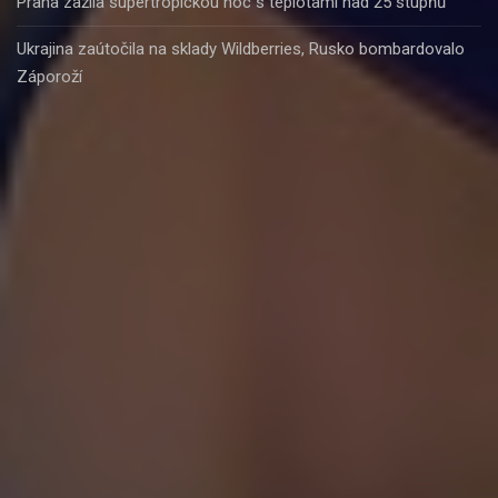
Praha zažila supertropickou noc s teplotami nad 25 stupňů
Ukrajina zaútočila na sklady Wildberries, Rusko bombardovalo
Záporoží