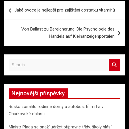
Navigace
Jaké ovoce je nejlepší pro zajištění dostatku vitamínů
pro
příspěvek
Von Ballast zu Bereicherung: Die Psychologie des
Handels auf Kleinanzeigenportalen
S
e
a
r
c
Nejnovější příspěvky
h
Rusko zasáhlo rodinné domy a autobus, tři mrtví v
Charkovské oblasti
Ministr Plaga se snaží udržet přípravné třídy, školy hlásí