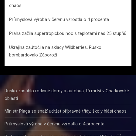
chaos
Průmyslová výroba v červnu vzrostla o 4 procenta
Praha zažila supertropickou noc s teplotami nad 25 stupňů
Ukrajina zaútočila na sklady Wildberries, Rusko
bombardovalo Záporoží
Rusko zasáhlo rodinné domy a autobus, tři mrtví v Charkovské
oblasti
Ministr Plaga se snaží udržet přípravné třídy, školy hlásí chaos
Průmyslová výroba v červnu vzrostla o 4 procenta