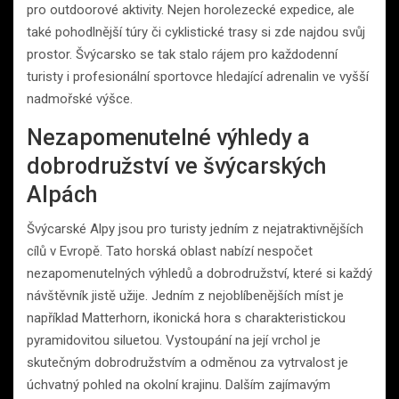
pro outdoorové aktivity. Nejen horolezecké expedice, ale
také pohodlnější túry či cyklistické trasy si zde najdou svůj
prostor. Švýcarsko se tak stalo rájem pro každodenní
turisty i profesionální sportovce hledající adrenalin ve vyšší
nadmořské výšce.
Nezapomenutelné výhledy a
dobrodružství ve švýcarských
Alpách
Švýcarské Alpy jsou pro turisty jedním z nejatraktivnějších
cílů v Evropě. Tato horská oblast nabízí nespočet
nezapomenutelných výhledů a dobrodružství, které si každý
návštěvník jistě užije. Jedním z nejoblíbenějších míst je
například Matterhorn, ikonická hora s charakteristickou
pyramidovitou siluetou. Vystoupání na její vrchol je
skutečným dobrodružstvím a odměnou za vytrvalost je
úchvatný pohled na okolní krajinu. Dalším zajímavým