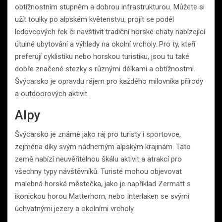
obtížnostním stupněm a dobrou infrastrukturou. Můžete si
užít toulky po alpském květenstvu, projít se podél
ledovcových řek či navštívit tradiční horské chaty nabízející
útulné ubytování a výhledy na okolní vrcholy. Pro ty, kteří
preferují cyklistiku nebo horskou turistiku, jsou tu také
dobře značené stezky s různými délkami a obtížnostmi.
Švýcarsko je opravdu rájem pro každého milovníka přírody
a outdoorových aktivit.
Alpy
Švýcarsko je známé jako ráj pro turisty i sportovce,
zejména díky svým nádherným alpským krajinám. Tato
země nabízí neuvěřitelnou škálu aktivit a atrakcí pro
všechny typy návštěvníků. Turisté mohou objevovat
malebná horská městečka, jako je například Zermatt s
ikonickou horou Matterhorn, nebo Interlaken se svými
úchvatnými jezery a okolními vrcholy.