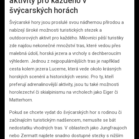
aktivity pro každého v
švýcarských horách
Švýcarské hory jsou proslulé svou nádhernou přírodou a
nabízejí široké možnosti turistických stezek a
outdoorových aktivit pro každého. Milovníci pěší turistiky
zde najdou nekonečné množství tras, které vedou přes
malebná údolí, horská jezera a vrcholy s dechberoucím
výhledem. Jednou z nejpopulárnějších tras je například
cesta kolem jezera Lucerne, která vede okolo krásných
horských scenérií a historických vesnic. Pro ty, kteří
preferují adrenalinovější aktivity, jsou tu také možnosti
horolezectví či skialpinismu na vrcholech jako Eiger či
Matterhorn.
Pokud se chcete vydat do švýcarských hor s rodinou či
začínajícím turistickým nadšencem, nemusíte se bát
nedostatku vhodných tras. V oblastech jako Jungfraujoch
nebo Zermatt najdete snadno dostupné stezky s nižším