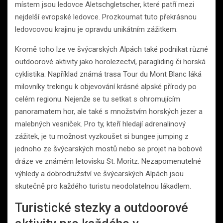
místem jsou ledovce Aletschgletscher, které patří mezi
nejdelší evropské ledovce. Prozkoumat tuto překrásnou
ledovcovou krajinu je opravdu unikátním zážitkem.
Kromě toho lze ve švýcarských Alpách také podnikat různé
outdoorové aktivity jako horolezectví, paragliding či horská
cyklistika. Například známá trasa Tour du Mont Blanc láká
milovníky trekingu k objevování krásné alpské přírody po
celém regionu. Nejenže se tu setkat s ohromujícím
panoramatem hor, ale také s množstvím horských jezer a
malebných vesniček. Pro ty, kteří hledají adrenalinový
zážitek, je tu možnost vyzkoušet si bungee jumping z
jednoho ze švýcarských mostů nebo se projet na bobové
dráze ve známém letovisku St. Moritz. Nezapomenutelné
výhledy a dobrodružství ve švýcarských Alpách jsou
skutečně pro každého turistu neodolatelnou lákadlem.
Turistické stezky a outdoorové