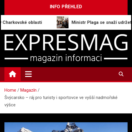
Skip
INFO PŘEHLED
to
content
rkovské oblasti
Ministr Plaga se snaží udržet přípr
ExpresMag.cz
Informační magazín
Home
Magazín
Švýcarsko – ráj pro turisty i sportovce ve vyšší nadmořské
výšce