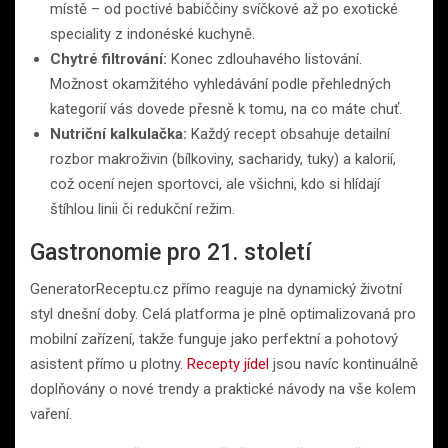
místě – od poctivé babiččiny svíčkové až po exotické
speciality z indonéské kuchyně.
Chytré filtrování:
Konec zdlouhavého listování.
Možnost okamžitého vyhledávání podle přehledných
kategorií vás dovede přesně k tomu, na co máte chuť.
Nutriční kalkulačka:
Každý recept obsahuje detailní
rozbor makroživin (bílkoviny, sacharidy, tuky) a kalorií,
což ocení nejen sportovci, ale všichni, kdo si hlídají
štíhlou linii či redukční režim.
Gastronomie pro 21. století
GeneratorReceptu.cz přímo reaguje na dynamický životní
styl dnešní doby. Celá platforma je plně optimalizovaná pro
mobilní zařízení, takže funguje jako perfektní a pohotový
asistent přímo u plotny.
Recepty jídel
jsou navíc kontinuálně
doplňovány o nové trendy a praktické návody na vše kolem
vaření.