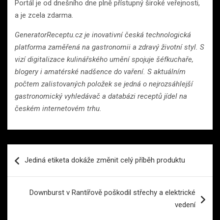
Portál je od dnešního dne plně přístupný široké veřejnosti,
a je zcela zdarma.
GeneratorReceptu.cz je inovativní česká technologická
platforma zaměřená na gastronomii a zdravý životní styl. S
vizí digitalizace kulinářského umění spojuje šéfkuchaře,
blogery i amatérské nadšence do vaření. S aktuálním
počtem zalistovaných položek se jedná o nejrozsáhlejší
gastronomický vyhledávač a databázi receptů jídel na
českém internetovém trhu.
Navigace
Jediná etiketa dokáže změnit celý příběh produktu
pro
příspěvek
Downburst v Rantířově poškodil střechy a elektrické
vedení