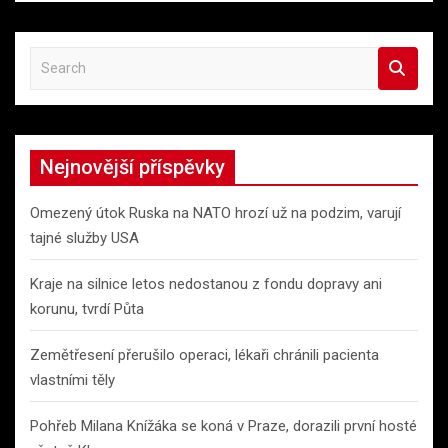
S
e
a
r
c
Nejnovější příspěvky
h
Omezený útok Ruska na NATO hrozí už na podzim, varují
tajné služby USA
Kraje na silnice letos nedostanou z fondu dopravy ani
korunu, tvrdí Půta
Zemětřesení přerušilo operaci, lékaři chránili pacienta
vlastními těly
Pohřeb Milana Knížáka se koná v Praze, dorazili první hosté