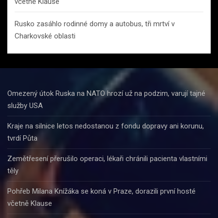
včetně Klause
Rusko zasáhlo rodinné domy a autobus, tři mrtví v
Charkovské oblasti
Omezený útok Ruska na NATO hrozí už na podzim, varují tajné
služby USA
Kraje na silnice letos nedostanou z fondu dopravy ani korunu,
tvrdí Půta
Zemětřesení přerušilo operaci, lékaři chránili pacienta vlastními
těly
Pohřeb Milana Knížáka se koná v Praze, dorazili první hosté
včetně Klause