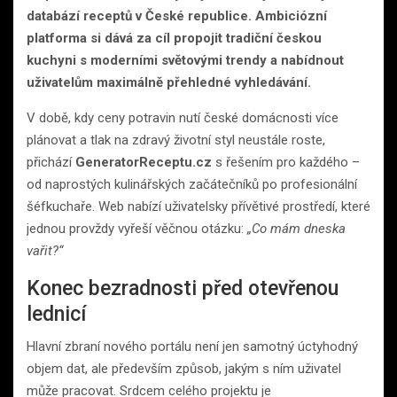
databází receptů v České republice. Ambiciózní
platforma si dává za cíl propojit tradiční českou
kuchyni s moderními světovými trendy a nabídnout
uživatelům maximálně přehledné vyhledávání.
V době, kdy ceny potravin nutí české domácnosti více
plánovat a tlak na zdravý životní styl neustále roste,
přichází
GeneratorReceptu.cz
s řešením pro každého –
od naprostých kulinářských začátečníků po profesionální
šéfkuchaře. Web nabízí uživatelsky přívětivé prostředí, které
jednou provždy vyřeší věčnou otázku:
„Co mám dneska
vařit?“
Konec bezradnosti před otevřenou
lednicí
Hlavní zbraní nového portálu není jen samotný úctyhodný
objem dat, ale především způsob, jakým s ním uživatel
může pracovat. Srdcem celého projektu je