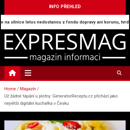
Skip
INFO PŘEHLED
to
content
 silnice letos nedostanou z fondu dopravy ani korunu, tvrdí Půta
ExpresMag.cz
Informační magazín
Home
Magazín
Už žádné tápání u plotny: GeneratorReceptu.cz přichází jako
největší digitální kuchařka v Česku