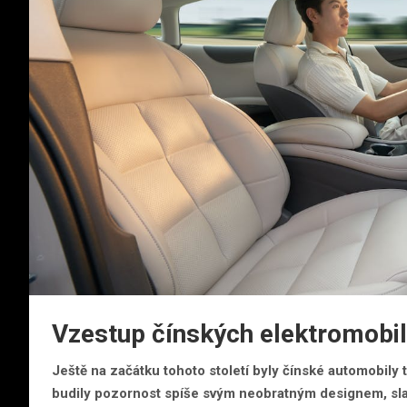
Vzestup čínských elektromobi
Ještě na začátku tohoto století byly čínské automobi
budily pozornost spíše svým neobratným designem, sla