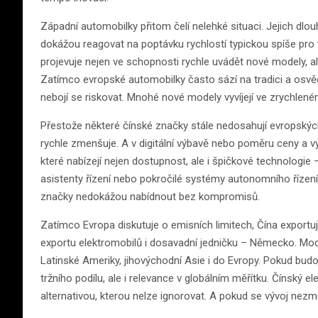
Západní automobilky přitom čelí nelehké situaci. Jejich dlouhé
dokážou reagovat na poptávku rychlostí typickou spíše pro 
projevuje nejen ve schopnosti rychle uvádět nové modely, al
Zatímco evropské automobilky často sází na tradici a osvědče
nebojí se riskovat. Mnohé nové modely vyvíjejí ve zrychlené
Přestože některé čínské značky stále nedosahují evropských
rychle zmenšuje. A v digitální výbavě nebo poměru ceny a výk
které nabízejí nejen dostupnost, ale i špičkové technologie –
asistenty řízení nebo pokročilé systémy autonomního řízen
značky nedokážou nabídnout bez kompromisů.
Zatímco Evropa diskutuje o emisních limitech, Čína export
exportu elektromobilů i dosavadní jedničku – Německo. Mod
Latinské Ameriky, jihovýchodní Asie i do Evropy. Pokud bud
tržního podílu, ale i relevance v globálním měřítku. Čínský 
alternativou, kterou nelze ignorovat. A pokud se vývoj nez