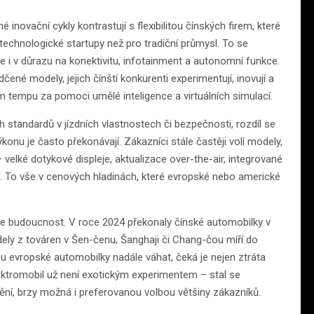
 inovační cykly kontrastují s flexibilitou čínských firem, které
technologické startupy než pro tradiční průmysl. To se
e i v důrazu na konektivitu, infotainment a autonomní funkce.
né modely, jejich čínští konkurenti experimentují, inovují a
m tempu za pomoci umělé inteligence a virtuálních simulací.
 standardů v jízdních vlastnostech či bezpečnosti, rozdíl se
onu je často překonávají. Zákazníci stále častěji volí modely,
 velké dotykové displeje, aktualizace over-the-air, integrované
í. To vše v cenových hladinách, které evropské nebo americké
uje budoucnost. V roce 2024 překonaly čínské automobilky v
ely z továren v Šen-čenu, Šanghaji či Chang-čou míří do
ou evropské automobilky nadále váhat, čeká je nejen ztráta
elektromobil už není exotickým experimentem – stal se
mění, brzy možná i preferovanou volbou většiny zákazníků.