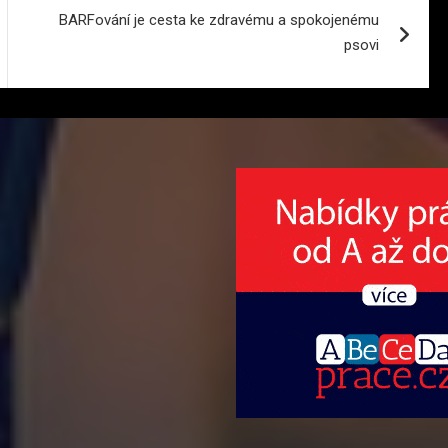
BARFování je cesta ke zdravému a spokojenému
psovi