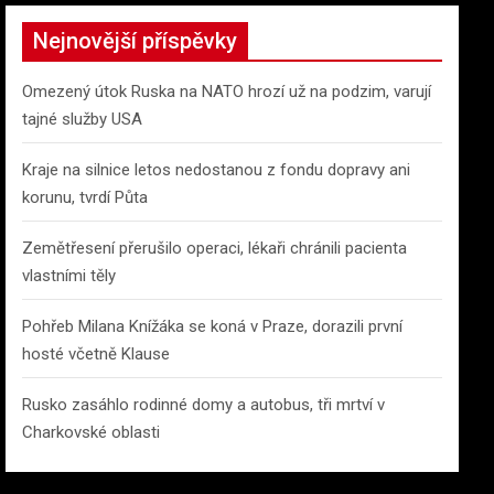
r
c
Nejnovější příspěvky
h
Omezený útok Ruska na NATO hrozí už na podzim, varují
tajné služby USA
Kraje na silnice letos nedostanou z fondu dopravy ani
korunu, tvrdí Půta
Zemětřesení přerušilo operaci, lékaři chránili pacienta
vlastními těly
Pohřeb Milana Knížáka se koná v Praze, dorazili první
hosté včetně Klause
Rusko zasáhlo rodinné domy a autobus, tři mrtví v
Charkovské oblasti