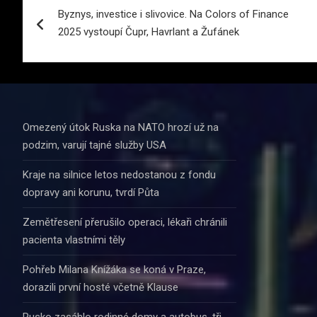
Byznys, investice i slivovice. Na Colors of Finance
pro
2025 vystoupí Čupr, Havrlant a Žufánek
příspěvek
Omezený útok Ruska na NATO hrozí už na
podzim, varují tajné služby USA
Kraje na silnice letos nedostanou z fondu
dopravy ani korunu, tvrdí Půta
Zemětřesení přerušilo operaci, lékaři chránili
pacienta vlastními těly
Pohřeb Milana Knížáka se koná v Praze,
dorazili první hosté včetně Klause
Rusko zasáhlo rodinné domy a autobus, tři