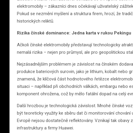
elektromobily – zákazníci dnes očekávají uživatelský záži
Pokud se nezmění myšlení a struktura firem, hrozí, že tradi
historických reliktů.
Rizika čínské dominance: Jedna karta v rukou Pekingu
Ačkoli čínské elektromobily představují technologicky atrakt
nemalá rizika – nejen pro průmysl, ale pro geopolitickou stab
Nejzásadnějším problémem je závislost na čínském dodavate
produkce bateriových surovin, jako je lithium, kobalt nebo gr
znamená, že klíčová část hodnotového řetězce elektromobil
situaci – například při obchodních válkách, embargu nebo e
komponent ohrožena, což by mělo fatální dopad na celý ev
Další hrozbou je technologická závislost. Mnohé čínské vo
být teoreticky využity ke sběru dat či monitorování chování 
Evropě nejsou dostatečně reflektovány. Vznikají tak obavy 
infrastruktury a firmy Huawei.