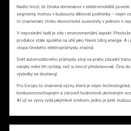
Nadto hrozí, že čínská dominance v elektromobilitě povede
segmenty, mohou v budoucnu diktovat podmínky – nejen ceno
to znamenalo ztrátu ekonomické suverenity v jednom z nejd
V neposlední řadě je zde i environmentální aspekt. Přestože 
produkce stále spoléhá na uhlí jako hlavní zdroj energie. A i
stopa čínského elektroprůmyslu značná.
Svět automobilového průmyslu stojí na prahu zásadní transf
návyky mění trh rychleji, než si mnozí představovali. Čína d
výsledky se dostavují.
Pro Evropu to znamená výzvu, která je nejen technologická, 
konkurenceschopným a zároveň hodnotově ukotveným vozům
Ať už se vývoj vydá jakýmkoli směrem, jedno je jisté: budou
Navigace