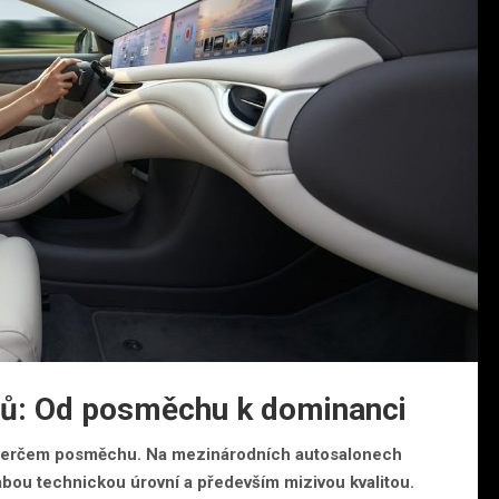
lů: Od posměchu k dominanci
ly terčem posměchu. Na mezinárodních autosalonech
bou technickou úrovní a především mizivou kvalitou.