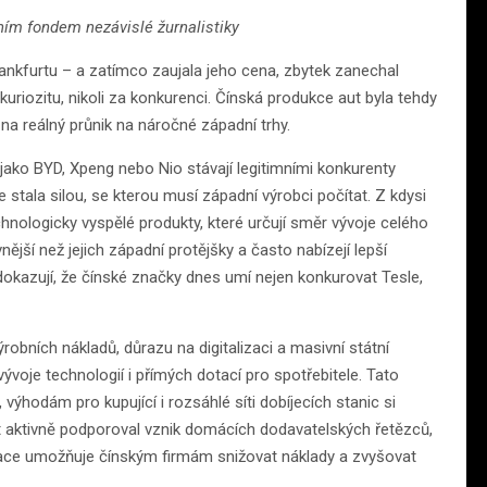
ním fondem nezávislé žurnalistiky
ankfurtu – a zatímco zaujala jeho cena, zbytek zanechal
uriozitu, nikoli za konkurenci. Čínská produkce aut byla tehdy
na reálný průnik na náročné západní trhy.
jako BYD, Xpeng nebo Nio stávají legitimními konkurenty
 stala silou, se kterou musí západní výrobci počítat. Z kdysi
nologicky vyspělé produkty, které určují směr vývoje celého
ější než jejich západní protějšky a často nabízejí lepší
dokazují, že čínské značky dnes umí nejen konkurovat Tesle,
bních nákladů, důrazu na digitalizaci a masivní státní
vývoje technologií i přímých dotací pro spotřebitele. Tato
výhodám pro kupující i rozsáhlé síti dobíjecích stanic si
át aktivně podporoval vznik domácích dodavatelských řetězců,
grace umožňuje čínským firmám snižovat náklady a zvyšovat