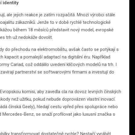
 identity
 ale jejich reakce je zatím rozpačitá. Mnozí výrobci stále
 loajalitu zákazníků. Jenže to v době rychlé technologické
okážou během 18 měsíců představit nový model, evropské
es trh už nedokáže dovolit.
dy do přechodu na elektromobilitu, avšak často se potýkají s
 kapacit a pomalejší adaptací na digitální éru. Například
ormy Cariad, což oddálilo uvedení klíčových modelů na trh. I
zavírají partnerství se softwarovými firmami a investují do
na Evropskou komisi, aby zavedla cla na dovoz levných čínských
škody než užitku, pokud nebude doprovázen vlastní inovací.
ádá čínská Geely), hledají cestu vpřed přes spolupráce nebo
d Mercedes-Benz, se snaží profilovat jako luxusní značka s
ilky transformovat dostatečně rychle? Nestačí vyrábět