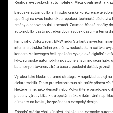
Reakce evropských automobilek: Mezi opatrností a krizí
Evropské automobilky si hrozbu čínské konkurence uvědomují,
spoléhají na svou historickou reputaci, technické dědictví a
změny a cenového tlaku nestačí. Zatímco čínské značky d
automobilky často potřebují dvojnásobek času – a ten si dn
Firmy jako Volkswagen, BMW nebo Stellantis investují miliar
interními strukturálními problémy, nedostatkem softwarových
koncern Volkswagen čelil zpoždění vývoje své digitální platf
když evropské automobilky postupně zřizují inovační huby, u
bateriových továren, ztrátu času z poslední dekády je znát.
Výrobci také hledají obranné strategie – například apelují 
elektromobilů. Tento protekcionismus ale může přinést víc 
Některé firmy, jako Renault nebo Volvo (které paradoxně ovl
přesuny výroby blíže k evropským zákazníkům. Jiní, napříkla
důrazem na kvalitu, bezpečnost a evropský design.
Zásadní otázka však zůstává: dokážou se evropské automob