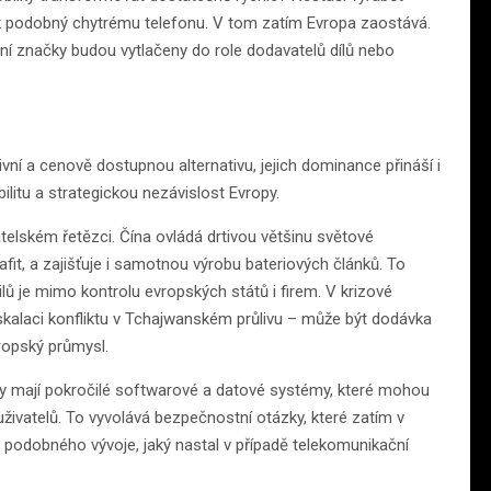
tek podobný chytrému telefonu. V tom zatím Evropa zaostává.
ční značky budou vytlačeny do role dodavatelů dílů nebo
ivní a cenově dostupnou alternativu, jejich dominance přináší i
ilitu a strategickou nezávislost Evropy.
lském řetězci. Čína ovládá drtivou většinu světové
afit, a zajišťuje i samotnou výrobu bateriových článků. To
ů je mimo kontrolu evropských států i firem. V krizové
skalaci konfliktu v Tchajwanském průlivu – může být dodávka
ropský průmysl.
zy mají pokročilé softwarové a datové systémy, které mohou
uživatelů. To vyvolává bezpečnostní otázky, které zatím v
z podobného vývoje, jaký nastal v případě telekomunikační