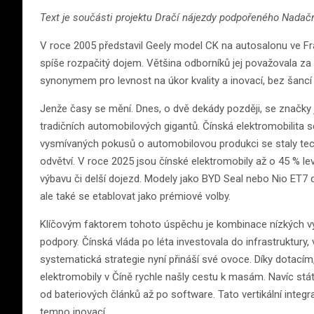
Text je součásti projektu Dračí nájezdy podpořeného Nadač
V roce 2005 představil Geely model CK na autosalonu ve Fr
spíše rozpačitý dojem. Většina odborníků jej považovala za k
synonymem pro levnost na úkor kvality a inovací, bez šancí 
Jenže časy se mění. Dnes, o dvě dekády později, se značky 
tradičních automobilových gigantů. Čínská elektromobilita se
vysmívaných pokusů o automobilovou produkci se staly tech
odvětví. V roce 2025 jsou čínské elektromobily až o 45 % levn
výbavu či delší dojezd. Modely jako BYD Seal nebo Nio ET7 
ale také se etablovat jako prémiové volby.
Klíčovým faktorem tohoto úspěchu je kombinace nízkých výro
podpory. Čínská vláda po léta investovala do infrastruktury, 
systematická strategie nyní přináší své ovoce. Díky dotacím, 
elektromobily v Číně rychle našly cestu k masám. Navíc st
od bateriových článků až po software. Tato vertikální inte
tempo inovací.