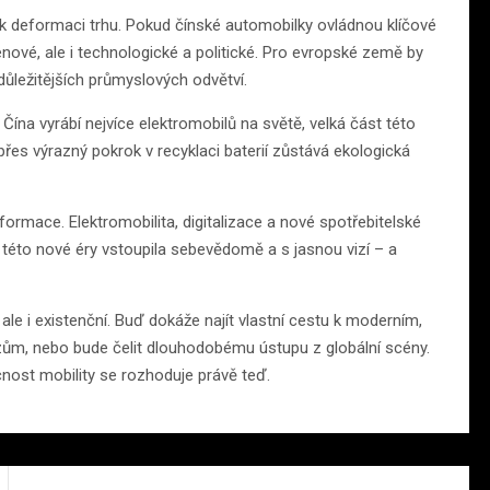
 k deformaci trhu. Pokud čínské automobilky ovládnou klíčové
vé, ale i technologické a politické. Pro evropské země by
ůležitějších průmyslových odvětví.
Čína vyrábí nejvíce elektromobilů na světě, velká část této
 přes výrazný pokrok v recyklaci baterií zůstává ekologická
ormace. Elektromobilita, digitalizace a nové spotřebitelské
o této nové éry vstoupila sebevědomě a s jasnou vizí – a
ale i existenční. Buď dokáže najít vlastní cestu k moderním,
, nebo bude čelit dlouhodobému ústupu z globální scény.
cnost mobility se rozhoduje právě teď.