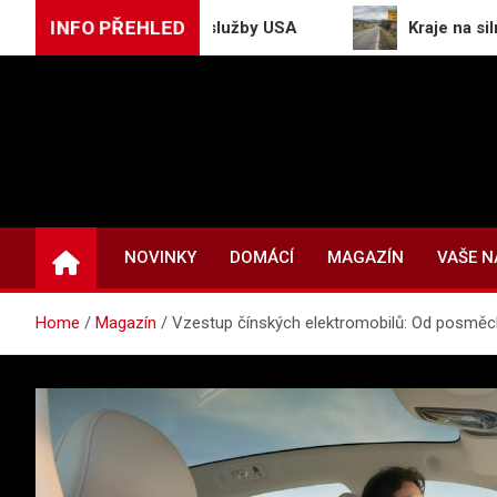
Skip
INFO PŘEHLED
im, varují tajné služby USA
Kraje na silnice leto
to
content
NOVINKY
DOMÁCÍ
MAGAZÍN
VAŠE 
Home
Magazín
Vzestup čínských elektromobilů: Od posměc