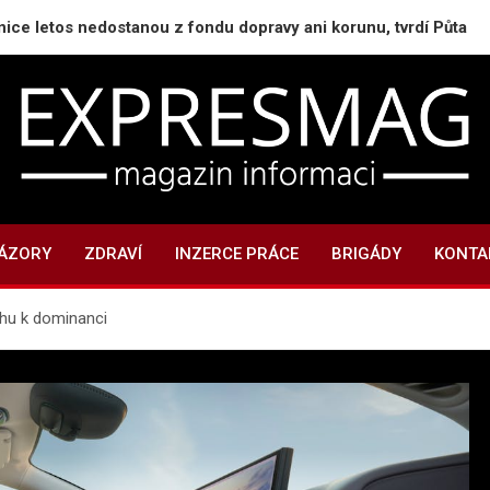
s nedostanou z fondu dopravy ani korunu, tvrdí Půta
ExpresMag.cz
Informační magazín
NÁZORY
ZDRAVÍ
INZERCE PRÁCE
BRIGÁDY
KONTA
hu k dominanci