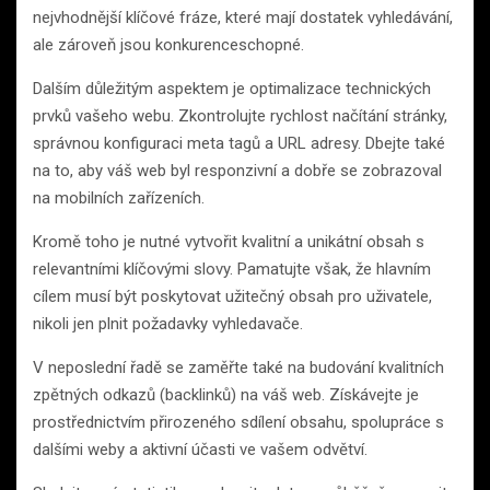
nejvhodnější klíčové fráze, které mají dostatek vyhledávání,
ale zároveň jsou konkurenceschopné.
Dalším důležitým aspektem je optimalizace technických
prvků vašeho webu. Zkontrolujte rychlost načítání stránky,
správnou konfiguraci meta tagů a URL adresy. Dbejte také
na to, aby váš web byl responzivní a dobře se zobrazoval
na mobilních zařízeních.
Kromě toho je nutné vytvořit kvalitní a unikátní obsah s
relevantními klíčovými slovy. Pamatujte však, že hlavním
cílem musí být poskytovat užitečný obsah pro uživatele,
nikoli jen plnit požadavky vyhledavače.
V neposlední řadě se zaměřte také na budování kvalitních
zpětných odkazů (backlinků) na váš web. Získávejte je
prostřednictvím přirozeného sdílení obsahu, spolupráce s
dalšími weby a aktivní účasti ve vašem odvětví.