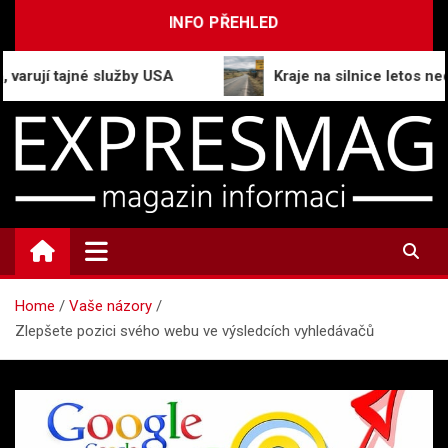
Skip
INFO PŘEHLED
to
content
jí tajné služby USA
Kraje na silnice letos nedosta
ExpresMag.cz
Informační magazín
Home
Vaše názory
Zlepšete pozici svého webu ve výsledcích vyhledávačů