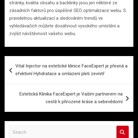
stránky, kvalita obsahu a backlinky jsou jen některé ze
zásadních faktorů pro úspěšné SEO optimalizace webu. S
pravidelnou aktualizací a sledováním trendů ve
vyhledávačích můžete dosáhnout vysokého umístění a
zvýšit návštěvnost vašeho webu.
Navigace
Vital Injector na estetické klinice FaceExpert je přesná a
pro
efektivní Hyhdratace a omlazení pleti zevnitř
příspěvek
Estetická Klinika FaceExpert je Vašim partnerem na
cestě k přirozené kráse a sebevědomí
S
e