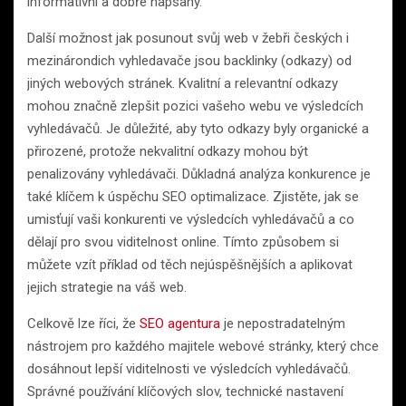
informativní a dobře napsaný.
Další možnost jak posunout svůj web v žebři českých i
mezinárondich vyhledavače jsou backlinky (odkazy) od
jiných webových stránek. Kvalitní a relevantní odkazy
mohou značně zlepšit pozici vašeho webu ve výsledcích
vyhledávačů. Je důležité, aby tyto odkazy byly organické a
přirozené, protože nekvalitní odkazy mohou být
penalizovány vyhledávači. Důkladná analýza konkurence je
také klíčem k úspěchu SEO optimalizace. Zjistěte, jak se
umisťují vaši konkurenti ve výsledcích vyhledávačů a co
dělají pro svou viditelnost online. Tímto způsobem si
můžete vzít příklad od těch nejúspěšnějších a aplikovat
jejich strategie na váš web.
Celkově lze říci, že
SEO agentura
je nepostradatelným
nástrojem pro každého majitele webové stránky, který chce
dosáhnout lepší viditelnosti ve výsledcích vyhledávačů.
Správné používání klíčových slov, technické nastavení