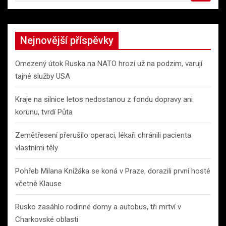
a
r
c
Nejnovější příspěvky
h
Omezený útok Ruska na NATO hrozí už na podzim, varují
tajné služby USA
Kraje na silnice letos nedostanou z fondu dopravy ani
korunu, tvrdí Půta
Zemětřesení přerušilo operaci, lékaři chránili pacienta
vlastními těly
Pohřeb Milana Knížáka se koná v Praze, dorazili první hosté
včetně Klause
Rusko zasáhlo rodinné domy a autobus, tři mrtví v
Charkovské oblasti