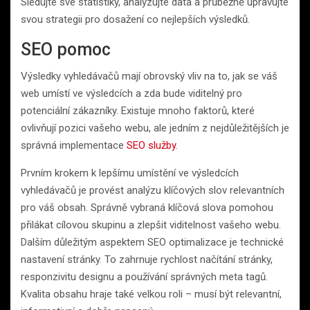
Sledujte své statistiky, analyzujte data a průběžně upravujte
svou strategii pro dosažení co nejlepších výsledků.
SEO pomoc
Výsledky vyhledávačů mají obrovský vliv na to, jak se váš
web umístí ve výsledcích a zda bude viditelný pro
potenciální zákazníky. Existuje mnoho faktorů, které
ovlivňují pozici vašeho webu, ale jedním z nejdůležitějších je
správná implementace
SEO služby
.
Prvním krokem k lepšímu umístění ve výsledcích
vyhledávačů je provést analýzu klíčových slov relevantních
pro váš obsah. Správně vybraná klíčová slova pomohou
přilákat cílovou skupinu a zlepšit viditelnost vašeho webu.
Dalším důležitým aspektem SEO optimalizace je technické
nastavení stránky. To zahrnuje rychlost načítání stránky,
responzivitu designu a používání správných meta tagů.
Kvalita obsahu hraje také velkou roli – musí být relevantní,