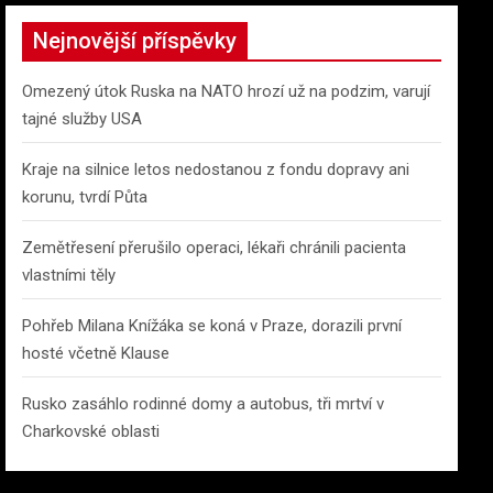
r
c
Nejnovější příspěvky
h
Omezený útok Ruska na NATO hrozí už na podzim, varují
tajné služby USA
Kraje na silnice letos nedostanou z fondu dopravy ani
korunu, tvrdí Půta
Zemětřesení přerušilo operaci, lékaři chránili pacienta
vlastními těly
Pohřeb Milana Knížáka se koná v Praze, dorazili první
hosté včetně Klause
Rusko zasáhlo rodinné domy a autobus, tři mrtví v
Charkovské oblasti