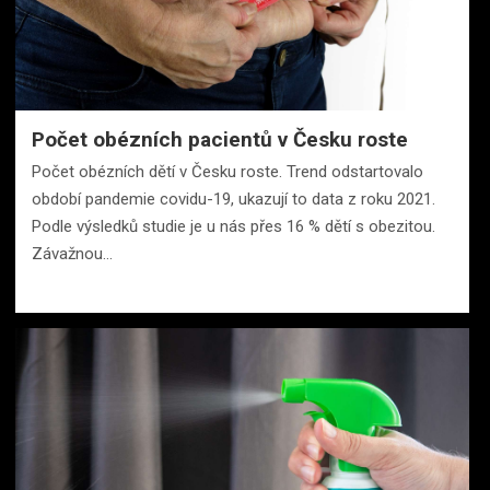
Počet obézních pacientů v Česku roste
Počet obézních dětí v Česku roste. Trend odstartovalo
období pandemie covidu-19, ukazují to data z roku 2021.
Podle výsledků studie je u nás přes 16 % dětí s obezitou.
Závažnou…