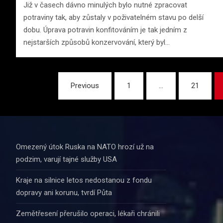
Již v časech dávno minulých bylo nutné zpracovat
potraviny tak, aby zůstaly v poživatelném stavu po delší
dobu. Úprava potravin konfitováním je tak jedním z
nejstarších způsobů konzervování, který byl…
Stránkování
Previous
1
…
21
příspěvků
Omezený útok Ruska na NATO hrozí už na
podzim, varují tajné služby USA
Kraje na silnice letos nedostanou z fondu
dopravy ani korunu, tvrdí Půta
Zemětřesení přerušilo operaci, lékaři chránili