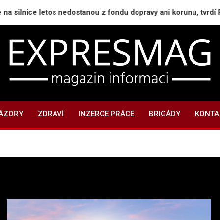
e letos nedostanou z fondu dopravy ani korunu, tvrdí Půta
ExpresMag.cz
Informační magazín
NÁZORY
ZDRAVÍ
INZERCE PRÁCE
BRIGÁDY
KONTA