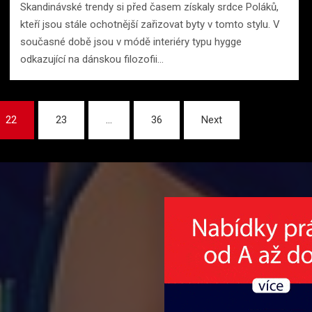
Skandinávské trendy si před časem získaly srdce Poláků,
kteří jsou stále ochotnější zařizovat byty v tomto stylu. V
současné době jsou v módě interiéry typu hygge
odkazující na dánskou filozofii…
22
23
…
36
Next