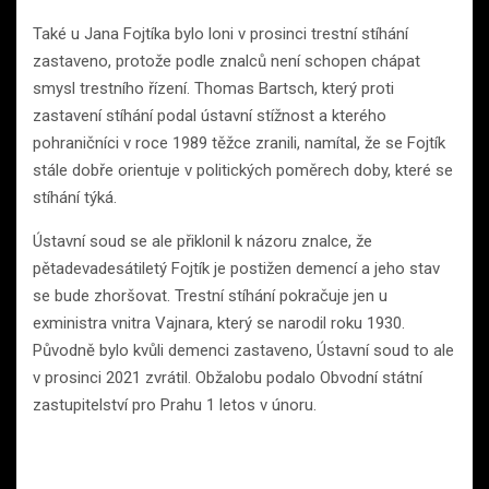
Také u Jana Fojtíka bylo loni v prosinci trestní stíhání
zastaveno, protože podle znalců není schopen chápat
smysl trestního řízení. Thomas Bartsch, který proti
zastavení stíhání podal ústavní stížnost a kterého
pohraničníci v roce 1989 těžce zranili, namítal, že se Fojtík
stále dobře orientuje v politických poměrech doby, které se
stíhání týká.
Ústavní soud se ale přiklonil k názoru znalce, že
pětadevadesátiletý Fojtík je postižen demencí a jeho stav
se bude zhoršovat. Trestní stíhání pokračuje jen u
exministra vnitra Vajnara, který se narodil roku 1930.
Původně bylo kvůli demenci zastaveno, Ústavní soud to ale
v prosinci 2021 zvrátil. Obžalobu podalo Obvodní státní
zastupitelství pro Prahu 1 letos v únoru.