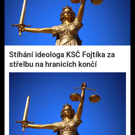
Stíhání ideologa KSČ Fojtíka za
střelbu na hranicích končí