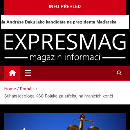
Skip
INFO PŘEHLED
to
content
ndráse Baku jako kandidáta na prezidenta Maďarska
ExpresMag.cz
Informační magazín
Home
Domácí
Stíhání ideologa KSČ Fojtíka za střelbu na hranicích končí