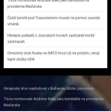
Tisza nominovala Andráse Baku jako kandidáta na
prezidenta Maďarska
Čeští turisté pod Traunsteinem museli na pomoc zavolat
vrtulník
Hledače pokladů v Jizerských horách zachránili horští
záchranáři
Omezený útok Ruska na NATO hrozí už na podzim, varují
tajné služby USA
Ukrajinský dron explodoval v Bulharsku blízko plynovodu
Tisza nominovala Andráse Baku jako kandidáta na prezidenta
Maďarska