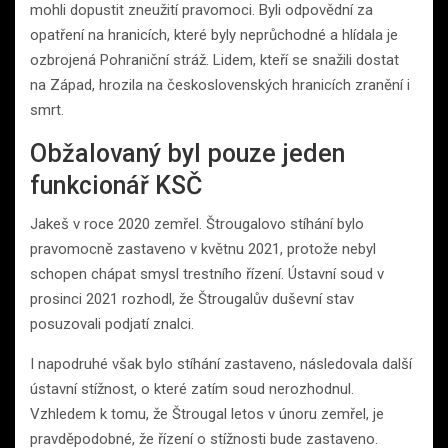
mohli dopustit zneužití pravomoci. Byli odpovědní za
opatření na hranicích, které byly neprůchodné a hlídala je
ozbrojená Pohraniční stráž. Lidem, kteří se snažili dostat
na Západ, hrozila na československých hranicích zranění i
smrt.
Obžalovaný byl pouze jeden
funkcionář KSČ
Jakeš v roce 2020 zemřel. Štrougalovo stíhání bylo
pravomocně zastaveno v květnu 2021, protože nebyl
schopen chápat smysl trestního řízení. Ústavní soud v
prosinci 2021 rozhodl, že Štrougalův duševní stav
posuzovali podjatí znalci.
I napodruhé však bylo stíhání zastaveno, následovala další
ústavní stížnost, o které zatím soud nerozhodnul.
Vzhledem k tomu, že Štrougal letos v únoru zemřel, je
pravděpodobné, že řízení o stížnosti bude zastaveno.