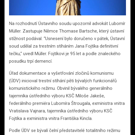
Na rozhodnutí Ústavního soudu upozornil advokát Lubomír
Müller. Zastupuje Němce Thomase Bartsche, který ústavní
stížnost podával. “Usnesení bylo doručeno v pátek, Ústavní
soud udělal za trestním stíháním Jana Fojtíka definitivní
tečku,” uvedl Müller. Fojtíkovi je 95 let a podle znaleckého
posudku trpí demencí.
Úřad dokumentace a vyšetřování zločinů komunismu
(ÚDV) inicioval trestní stíhání pěti bývalých funkcionářů
komunistického režimu. Obvinil bývalého generálního
tajemníka ústředního výboru KSČ Miloše Jakeše,
federálního premiéra Lubomíra Štrougala, exministra vnitra
Vratislava Vajnara, tajemníka ústředního výboru KSČ
Fojtíka a exministra vnitra Františka Kincla.
Podle ÚDV se bývalí čelní představitelé totalitního režimu