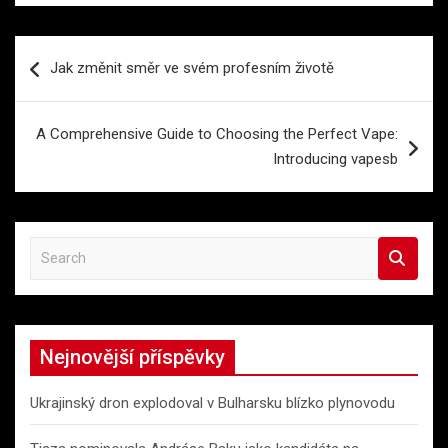
Navigace
Jak změnit směr ve svém profesním životě
pro
příspěvek
A Comprehensive Guide to Choosing the Perfect Vape:
Introducing vapesb
S
e
a
r
c
Nejnovější příspěvky
h
Ukrajinský dron explodoval v Bulharsku blízko plynovodu